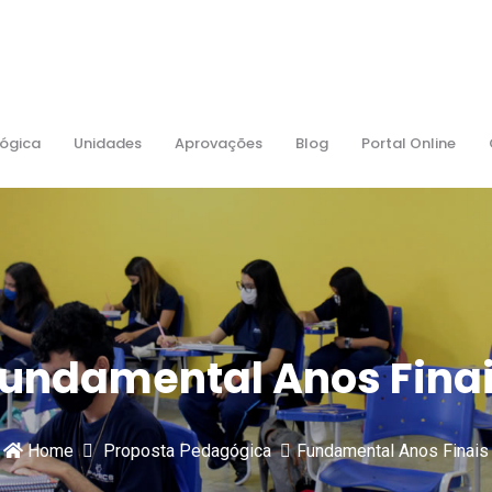
ógica
Unidades
Aprovações
Blog
Portal Online
undamental Anos Fina
Home
Proposta Pedagógica
Fundamental Anos Finais