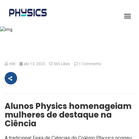
Toggl
navig
Notícias
mkt
abr 13, 2023
365
Likes
1 Comments
Alunos Physics homenageiam
mulheres de destaque na
Ciência
A tradicional Feira de Ciências do Colégio Physics ocorreu