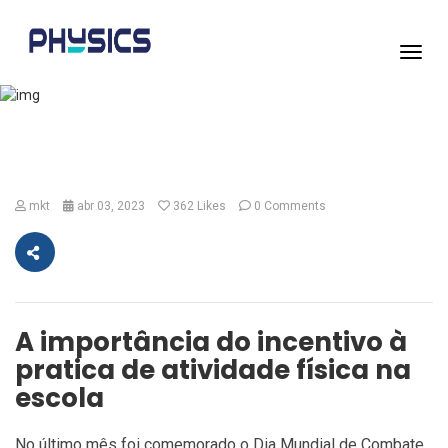
Toggl
navig
Notícias
mkt
abr 03, 2023
362
Likes
0 Comments
A importância do incentivo à
pratica de atividade física na
escola
No último mês foi comemorado o Dia Mundial de Combate