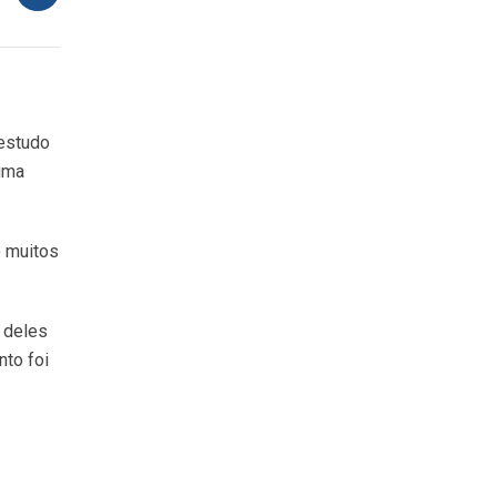
 estudo
uma
é muitos
 deles
to foi