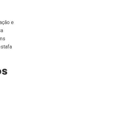
ração e
ca
uns
estafa
os