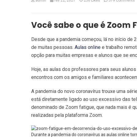
admin
fev 22, 2021
256
Likes
579 Comments
Você sabe o que é Zoom 
Desde que a pandemia começou, lá no início de 20
de muitas pessoas.
Aulas online
e trabalho remo
opção para muitas empresas e alunos que se en
Hoje, as aulas dos professores para seus alunos
encontros com os amigos e familiares acontecem 
A pandemia do novo coronavírus trouxe uma séri
está diretamente ligado ao uso excessivo das t
denominado de Zoom fatigue, que nada mais é qu
realizadas pela plataforma Zoom.
Durante a pandemia do coronavírus as aulas online to