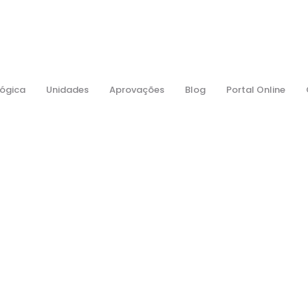
ógica
Unidades
Aprovações
Blog
Portal Online
Notícias
Home
Uncategorized
Você Sabe O Que É Zoom Fatigue