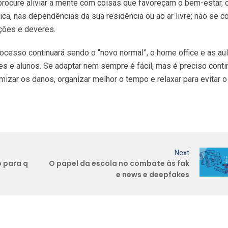
procure aliviar a mente com coisas que favoreçam o bem-estar,
sica, nas dependências da sua residência ou ao ar livre; não se c
ações e deveres.
cesso continuará sendo o “novo normal”, o home office e as au
res e alunos. Se adaptar nem sempre é fácil, mas é preciso conti
mizar os danos, organizar melhor o tempo e relaxar para evitar o
Next
 para q
O papel da escola no combate às fak
e news e deepfakes