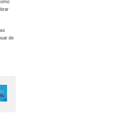
 como
obrar
las
nuar de